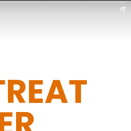
TREAT
ER