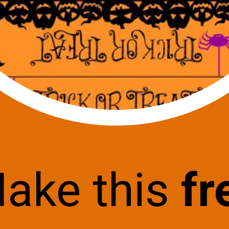
ake this
fr