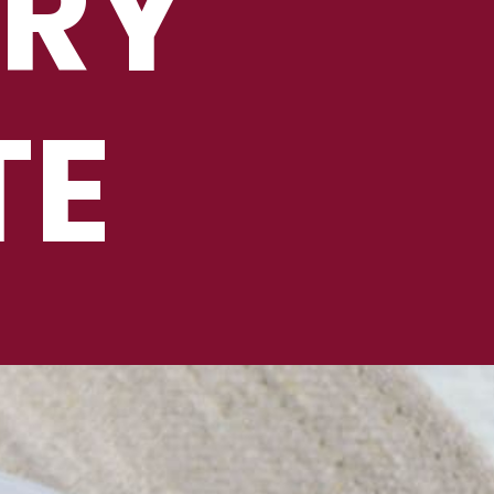
RY
TE